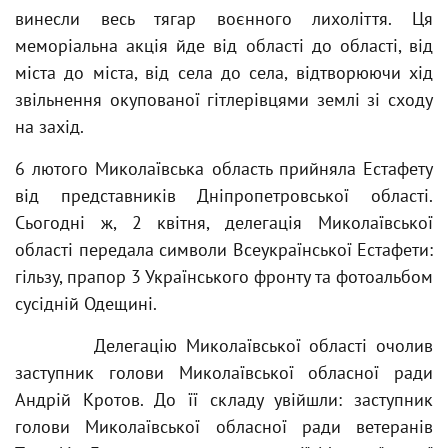
винесли весь тягар воєнного лихоліття. Ця
меморіальна акція йде від області до області, від
міста до міста, від села до села, відтворюючи хід
звільнення окупованої гітлерівцями землі зі сходу
на захід.
6 лютого Миколаївська область прийняла Естафету
від представників Дніпропетровської області.
Сьогодні ж, 2 квітня, делегація Миколаївської
області передала символи Всеукраїнської Естафети:
гільзу, прапор 3 Українського фронту та фотоальбом
сусідній Одещині.
Делегацію Миколаївської області очолив
заступник голови Миколаївської обласної ради
Андрій Кротов. До її складу увійшли: заступник
голови Миколаївської обласної ради ветеранів