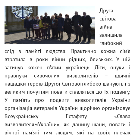
Друга
світова
війна
залишила
глибокий
слід в пам’яті людства. Практично кожна сім’я
втратила в роки війни рідних, близьких. У ній
загинув кожен п’ятий українець. Діти, онуки і
правнуки сивочолих визволителів – вдячні
нащадки героїв Другої Світовоїглибоко шанують і з
великим почуттям поваги ставляться до їх подвигу.
У пам’ять про подвиги визволителів України
організація ветеранів України щорічно організовує
Всеукраїнську Естафету «Слава
визволителямУкраїни», як данину шани, поваги і
вічної пам'яті тим людям, які на своїх плечах