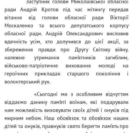
Заступник голови Миколаївської обласної
ради Андрій Кротов під час мітингу передав
вітання від голови обласної ради Вікторії
Москаленко та всього депутатського корпусу
обласної ради. Андрій Олександрович висловив
вдячність усім, хто долучився до цієї акції, за
збереження правди про Другу Світову війну,
належне утримання пам’ятників загиблим,
військово-патріотичне виховання молоді на
героїчних прикладах старшого покоління і
волонтерський рух.
«Сьогодні ми з особливим відчуттям
віддаємо данину пам’яті воїнам, які подарували
нам можливість виховувати своїх дітей і онуків під
мирним небом. Наш обов’язок та обов’язок наших
дітей та онуків, правнуків свято берегти пам’ять про