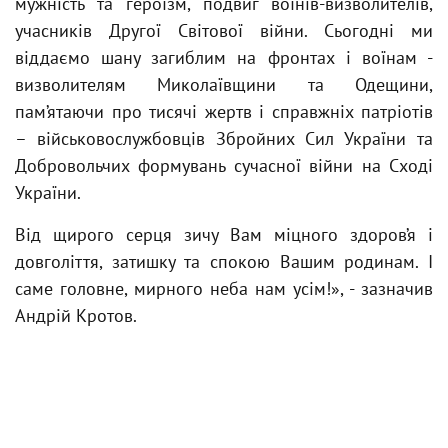
мужність та героїзм, подвиг воїнів-визволителів,
учасників Другої Світової війни. Сьогодні ми
віддаємо шану загиблим на фронтах і воїнам -
визволителям Миколаївщини та Одещини,
пам’ятаючи про тисячі жертв і справжніх патріотів
– військовослужбовців Збройних Сил України та
Добровольчих формувань сучасної війни на Сході
України.
Від щирого серця зичу Вам міцного здоров’я і
довголіття, затишку та спокою Вашим родинам. І
саме головне, мирного неба нам усім!», - зазначив
Андрій Кротов.