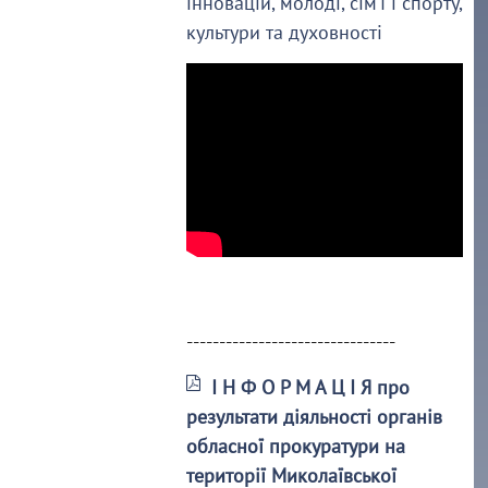
інновацій, молоді, сім’ї і спорту,
культури та духовності
--------------------------------
І Н Ф О Р М А Ц І Я про
результати діяльності органів
обласної прокуратури на
території Миколаївської