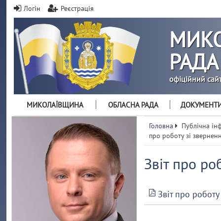
Логін
Реєстрація
МИКО
РАДА
офіційний сай
МИКОЛАЇВЩИНА
ОБЛАСНА РАДА
ДОКУМЕНТ
Головна
Публічна ін
про роботу зі звернен
Звіт про ро
Звіт про роботу