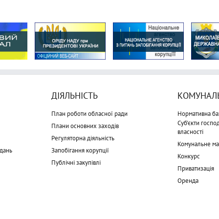
ДІЯЛЬНІСТЬ
КОМУНАЛЬ
План роботи обласної ради
Нормативна ба
Суб'єкти госп
Плани основних заходів
власності
Регуляторна діяльність
Комунальне м
дань
Запобігання корупції
Конкурс
Публічні закупівлі
Приватизація
Оренда