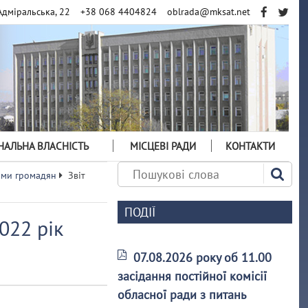
Адміральська, 22
+38 068 4404824
oblrada@mksat.net
АЛЬНА ВЛАСНІСТЬ
МІСЦЕВІ РАДИ
КОНТАКТИ
ями громадян
Звіт
ПОДІЇ
022 рік
07.08.2026 року об 11.00
засідання постійної комісії
обласної ради з питань