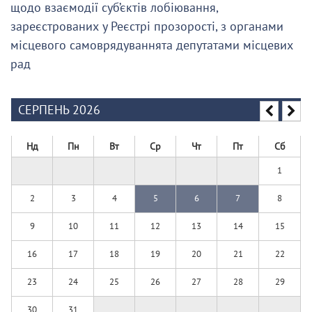
щодо взаємодії суб’єктів лобіювання,
зареєстрованих у Реєстрі прозорості, з органами
місцевого самоврядуваннята депутатами місцевих
рад
СЕРПЕНЬ 2026
Нд
Пн
Вт
Ср
Чт
Пт
Сб
1
2
3
4
5
6
7
8
9
10
11
12
13
14
15
16
17
18
19
20
21
22
23
24
25
26
27
28
29
30
31