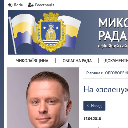
Логін
Реєстрація
МИКО
РАДА
офіційний сай
МИКОЛАЇВЩИНА
ОБЛАСНА РАДА
ДОКУМЕНТ
Головна
ОБГОВОРЕН
На «зелену»
Назад
17.04.2018