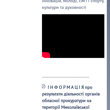
інновацій, молоді, сім’ї і спорту,
культури та духовності
--------------------------------
І Н Ф О Р М А Ц І Я про
результати діяльності органів
обласної прокуратури на
території Миколаївської