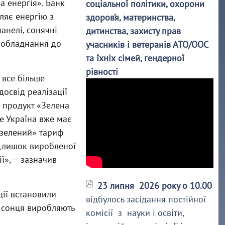
 енергія». Банк
соціальної політики, охорони
ляє енергію з
здоров’я, материнства,
анелі, сонячні
дитинства, захисту прав
та обладнання до
учасників і ветеранів АТО/ООС
та їхніх сімей, гендерної
рівності
 все більше
освід реалізації
 продукт «Зелена
е Україна вже має
«зелений» тариф
адлишок виробленої
ї», – зазначив
23 липня 2026 року о 10.00
ції встановили
відбулось засідання постійної
з сонця виробляють
комісії з науки і освіти,