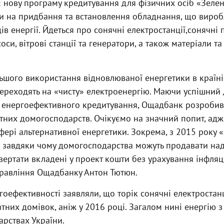
нову програму кредитування для фізичних осіб «Зелена
и на придбання та встановлення обладнання, що вироб
в енергії. Йдеться про сонячні електростанції,сонячні п
соси, вітрові станції та генератори, а також матеріали 
льшого використання відновлюваної енергетики в країні
реходять на «чисту» електроенергію. Маючи успішний д
 енергоефективного кредитування, Ощадбанк розробив
тних домогосподарств. Очікуємо на значний попит, адж
сфері альтернативної енергетики. Зокрема, з 2015 року 
о, завдяки чому домогосподарства можуть продавати н
овертати вкладені у проект кошти без урахування інфляці
правління Ощадбанку Антон Тютюн.
оефективності заявляли, що торік сонячні електростан
атних домівок, аніж у 2016 році. Загалом нині енергію 
рствах України.