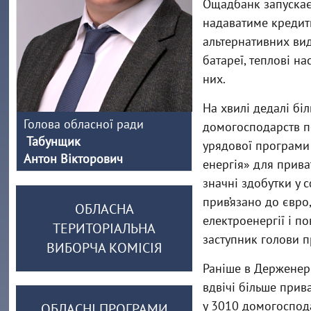
Ощадбанк запускає 
надаватиме кредит
альтернативних виді
батареї, теплові на
них.
На хвилі дедалі бі
Голова обласної ради
домогосподарств пе
Табунщик
урядової програми
Антон Вікторович
енергія» для прива
значні здобутки у 
прив’язано до євр
ОБЛАСНА
електроенергії і п
ТЕРИТОРІАЛЬНА
заступник голови 
ВИБОРЧА КОМІСІЯ
Раніше в Держенерг
вдвічі більше прив
у 3010 домогоспода
ОБЛАСНІ ПРОГРАМИ