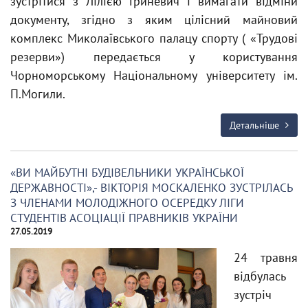
зустрітися з Лілією Гриневич і вимагати відміни
документу, згідно з яким цілісний майновий
комплекс Миколаївського палацу спорту ( «Трудові
резерви») передається у користування
Чорноморському Національному університету ім.
П.Могили.
Детальніше
«ВИ МАЙБУТНІ БУДІВЕЛЬНИКИ УКРАЇНСЬКОЇ
ДЕРЖАВНОСТІ»,- ВІКТОРІЯ МОСКАЛЕНКО ЗУСТРІЛАСЬ
З ЧЛЕНАМИ МОЛОДІЖНОГО ОСЕРЕДКУ ЛІГИ
СТУДЕНТІВ АСОЦІАЦІЇ ПРАВНИКІВ УКРАЇНИ
27.05.2019
24 травня
відбулась
зустріч