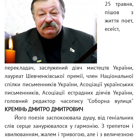
25 травня,
пішов з
життя поет,
есеїст,
перекладач, заслужений діяч мистецтв України,
лауреат Шевченківської премії, член Національної
спілки письменників України, Асоціації українських
письменників, Асоціації естрадних діячів України,
головний редактор часопису "Соборна вулиця"
КРЕМІНЬ ДМИТРО ДМИТРОВИЧ
Його поезія заспокоювала душу, від геніальних
слів серце занурювалося у гармонію. З трепетом і
хвилюванням, жалем і тривогою, але і з величезною