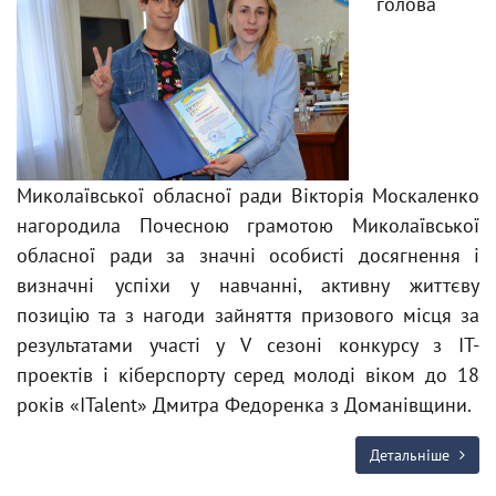
голова
Миколаївської обласної ради Вікторія Москаленко
нагородила Почесною грамотою Миколаївської
обласної ради за значні особисті досягнення і
визначні успіхи у навчанні, активну життєву
позицію та з нагоди зайняття призового місця за
результатами участі у V сезоні конкурсу з IT-
проектів і кіберспорту серед молоді віком до 18
років «ITalent» Дмитра Федоренка з Доманівщини.
Детальніше