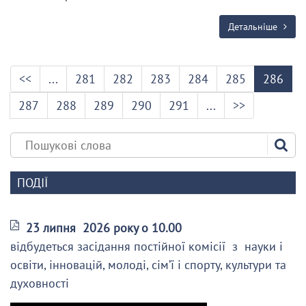
Детальніше
<<
...
281
282
283
284
285
286
287
288
289
290
291
...
>>
ПОДІЇ
23 липня 2026 року о 10.00
відбудеться засідання постійної комісії з науки і
освіти, інновацій, молоді, сім’ї і спорту, культури та
духовності