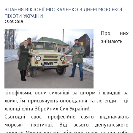
ВІТАННЯ ВІКТОРІЇ МОСКАЛЕНКО З ДНЕМ МОРСЬКОЇ
ПІХОТИ УКРАЇНИ
23.05.2019
Про них
знімають
кінофільми, вони сильніші за шторм і швидші за
хвилі, їм присвячують оповідання та легенди – ці
хлопці еліта Збройних Сил України!
Сьогодні своє професійне свято відзначають
морські піхотинці. Від всього депутатського
корпусу Миколаївської обласної ради та від себе