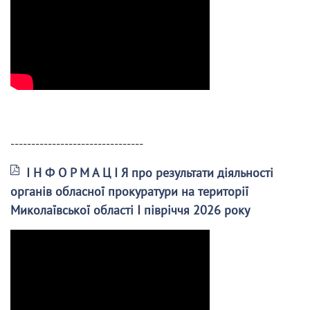
--------------------------------
І Н Ф О Р М А Ц І Я про результати діяльності
органів обласної прокуратури на території
Миколаївської області І півріччя 2026 року