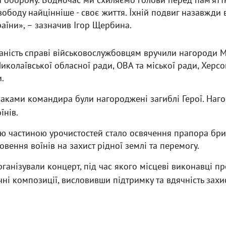
вободу найцінніше - своє життя. Їхній подвиг назавжди
раїни», – зазначив Ігор Щербина.
даність справі військовослужбовцям вручили нагороди М
иколаївської обласної ради, ОВА та міської ради, Херсо
.
аками командира були нагороджені загиблі Герої. Наг
їнів.
 частиною урочистостей стало освячення прапора бриг
овення воїнів на захист рідної землі та перемогу.
рганізували концерт, під час якого місцеві виконавці п
ичні композиції, висловивши підтримку та вдячність зах