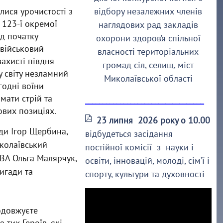
улися урочистості з
відбору незалежних членів
 123-ї окремої
наглядових рад закладів
д початку
охорони здоров’я спільної
військовий
власності територіальних
захисті півдня
громад сіл, селищ, міст
 світу незламний
Миколаївської області
годні воїни
ати стрій та
__________________________________
ових позиціях.
23 липня 2026 року о 10.00
ди Ігор Щербина,
відбудеться засідання
иколаївський
постійної комісії з науки і
ВА Ольга Малярчук,
освіти, інновацій, молоді, сім’ї і
игади та
спорту, культури та духовності
родовжуєте
тих Героїв, які