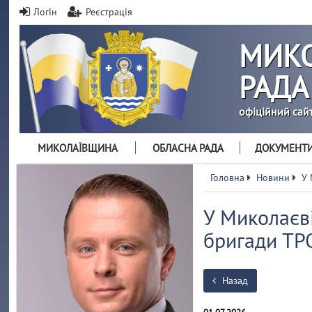
Логін
Реєстрація
МИКО
РАДА
офіційний сай
МИКОЛАЇВЩИНА
ОБЛАСНА РАДА
ДОКУМЕНТ
Головна
Новини
У 
У Миколаєві
бригади ТР
Назад