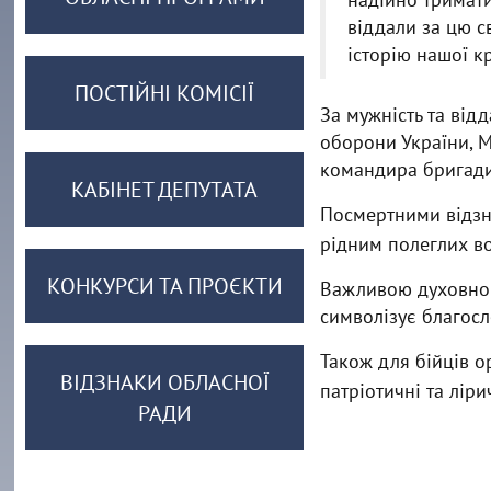
віддали за цю с
історію нашої к
ПОСТІЙНІ КОМІСІЇ
За мужність та від
оборони України, М
командира бригади
КАБІНЕТ ДЕПУТАТА
Посмертними відзн
рідним полеглих во
КОНКУРСИ ТА ПРОЄКТИ
Важливою духовною
символізує благосл
Також для бійців о
ВІДЗНАКИ ОБЛАСНОЇ
патріотичні та лір
РАДИ