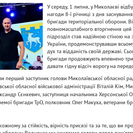
У середу, 1 липня, у Миколаєві відб
нагоди 8-ї річниці з дня заснування
бригади територіальної оборони. Ві
повномасштабного вторгнення цей 
підрозділ став надійною стіною на 
України, продемонструвавши всьому
дух та відданість своїй державі. Сьо
бригади продовжують впевнено трим
давати гідну відсіч ворогу на перед
ли перший заступник голови Миколаївської обласної ра
ської обласної військової адміністрації Віталій Кім, М
ксандр Сєнкевич, заступниця начальника Херсонської О
емої бригади ТрО, полковник Олег Макуха, ветерани бр
ожному за стійкість, вірність присязі та за те, що ви п
 оборону. Водночас ми схиляємо голови перед пам'яттю 