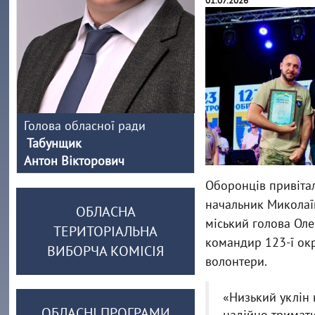
01.07.2026
Голова обласної ради
Табунщик
Антон Вікторович
Оборонців привіта
начальник Миколаїв
ОБЛАСНА
міський голова Оле
ТЕРИТОРІАЛЬНА
командир 123-ї окр
ВИБОРЧА КОМІСІЯ
волонтери.
«Низький уклін к
ОБЛАСНІ ПРОГРАМИ
надійно тримати