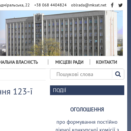
Адміральська, 22
+38 068 4404824
oblrada@mksat.net
АЛЬНА ВЛАСНІСТЬ
МІСЦЕВІ РАДИ
КОНТАКТИ
ня 123-ї
ПОДІЇ
ОГОЛОШЕННЯ
про формування постійно
діючої конкурсної комісії з