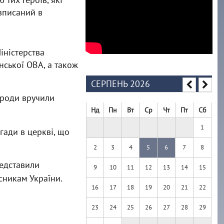
 вписаний в
іністерства
нської ОВА, а також
СЕРПЕНЬ 2026
ороди вручили
Нд
Пн
Вт
Ср
Чт
Пт
Сб
1
ади в церкві, що
2
3
4
5
6
7
8
редставили
9
10
11
12
13
14
15
исникам України.
16
17
18
19
20
21
22
23
24
25
26
27
28
29