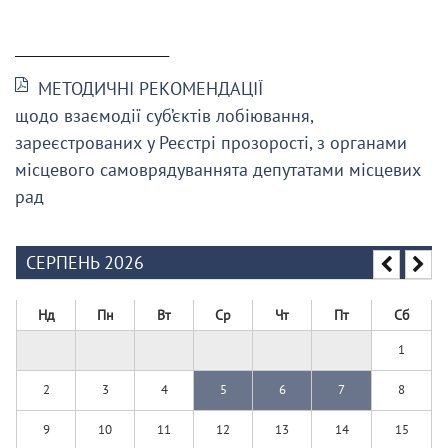
______________________
МЕТОДИЧНІ РЕКОМЕНДАЦІЇ
щодо взаємодії суб’єктів лобіювання,
зареєстрованих у Реєстрі прозорості, з органами
місцевого самоврядуваннята депутатами місцевих
рад
СЕРПЕНЬ 2026
Нд
Пн
Вт
Ср
Чт
Пт
Сб
1
2
3
4
5
6
7
8
9
10
11
12
13
14
15