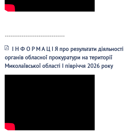
--------------------------------
І Н Ф О Р М А Ц І Я про результати діяльності
органів обласної прокуратури на території
Миколаївської області І півріччя 2026 року