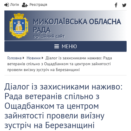
Логін
Реєстрація
МИКОЛАЇВСЬКА ОБЛАСНА
РАДА
офіційний сайт
МЕНЮ
Головна
Новини
Діалог із захисниками наживо: Рада
ветеранів спільно з Ощадбанком та центром зайнятості
провели виїзну зустріч на Березанщині
Діалог із захисниками наживо:
Рада ветеранів спільно з
Ощадбанком та центром
зайнятості провели виїзну
зустріч на Березанщині