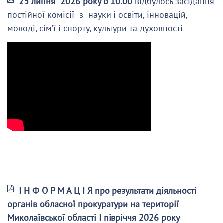
23 липня 2026 року о 10.00
відбулось засідання
постійної комісії з науки і освіти, інновацій,
молоді, сім’ї і спорту, культури та духовності
--------------------------------
І Н Ф О Р М А Ц І Я про результати діяльності
органів обласної прокуратури на території
Миколаївської області І півріччя 2026 року