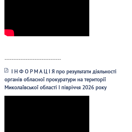
--------------------------------
І Н Ф О Р М А Ц І Я про результати діяльності
органів обласної прокуратури на території
Миколаївської області І півріччя 2026 року