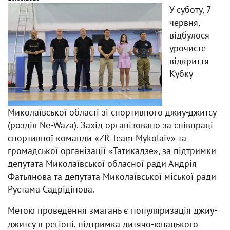
У суботу, 7
червня,
відбулося
урочисте
відкриття
Кубку
Миколаївської області зі спортивного джиу-джитсу
(розділ Ne-Waza). Захід організовано за співпраці
спортивної команди «ZR Team Mykolaiv» та
громадської організації «Татикадзе», за підтримки
депутата Миколаївської обласної ради Андрія
Фатьянова та депутата Миколаївської міської ради
Рустама Садрідінова.
Метою проведення змагань є популяризація джиу-
джитсу в регіоні, підтримка дитячо-юнацького