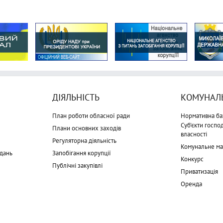
ДІЯЛЬНІСТЬ
КОМУНАЛЬ
План роботи обласної ради
Нормативна ба
Суб'єкти госп
Плани основних заходів
власності
Регуляторна діяльність
Комунальне м
дань
Запобігання корупції
Конкурс
Публічні закупівлі
Приватизація
Оренда