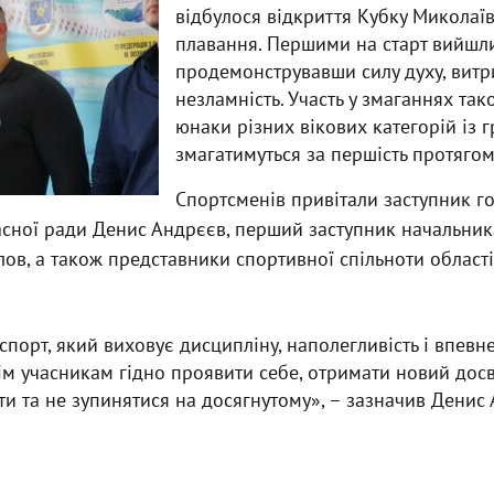
відбулося відкриття Кубку Миколаїв
плавання. Першими на старт вийшли
продемонструвавши силу духу, витр
незламність. Участь у змаганнях так
юнаки різних вікових категорій із г
змагатимуться за першість протягом
Спортсменів привітали заступник г
асної ради Денис Андрєєв, перший заступник начальник
лов, а також представники спортивної спільноти област
спорт, який виховує дисципліну, наполегливість і впевне
ім учасникам гідно проявити себе, отримати новий досв
ти та не зупинятися на досягнутому», – зазначив Денис