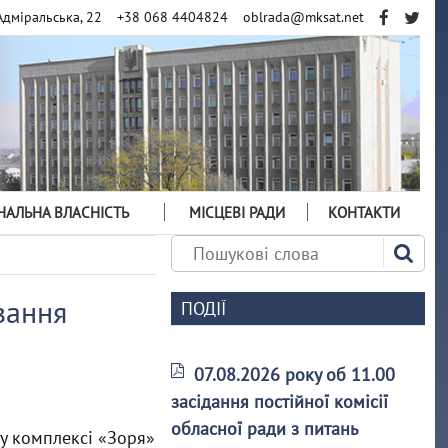
Адміральська, 22
+38 068 4404824
oblrada@mksat.net
АЛЬНА ВЛАСНІСТЬ
МІСЦЕВІ РАДИ
КОНТАКТИ
вання
ПОДІЇ
07.08.2026 року об 11.00
засідання постійної комісії
обласної ради з питань
му комплексі «Зоря»