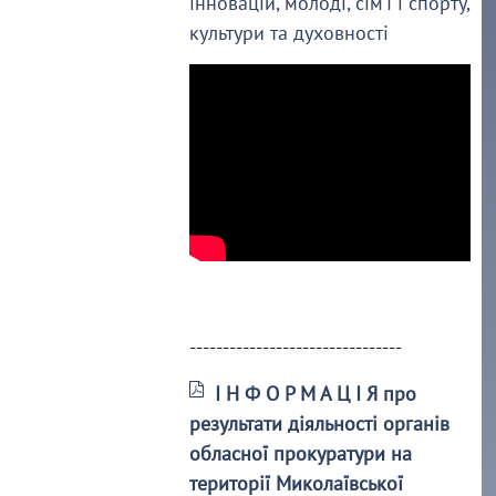
інновацій, молоді, сім’ї і спорту,
культури та духовності
--------------------------------
І Н Ф О Р М А Ц І Я про
результати діяльності органів
обласної прокуратури на
території Миколаївської