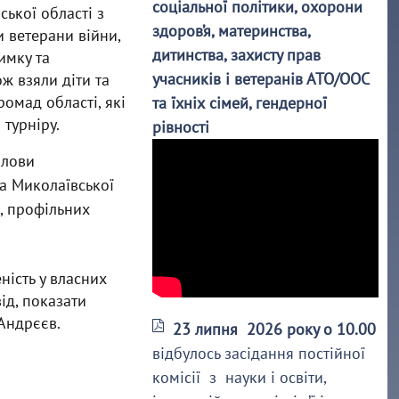
соціальної політики, охорони
ської області з
здоров’я, материнства,
 ветерани війни,
дитинства, захисту прав
имку та
учасників і ветеранів АТО/ООС
ож взяли діти та
ромад області, які
та їхніх сімей, гендерної
 турніру.
рівності
олови
а Миколаївської
і, профільних
ність у власних
ід, показати
 Андрєєв.
23 липня 2026 року о 10.00
відбулось засідання постійної
комісії з науки і освіти,