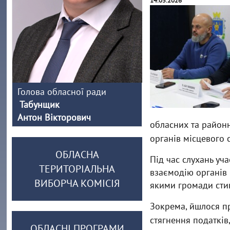
14.05.2026
Голова обласної ради
Табунщик
Антон Вікторович
обласних та районн
органів місцевого 
ОБЛАСНА
Під час слухань уч
ТЕРИТОРІАЛЬНА
взаємодію органів
ВИБОРЧА КОМІСІЯ
якими громади сти
Зокрема, йшлося п
стягнення податків
ОБЛАСНІ ПРОГРАМИ