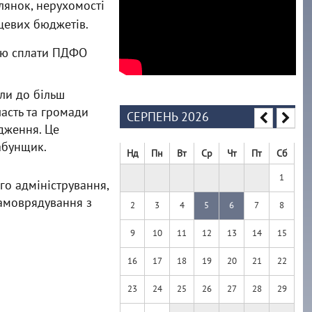
лянок, нерухомості
цевих бюджетів.
нню сплати ПДФО
ли до більш
ласть та громади
СЕРПЕНЬ 2026
одження. Це
абунщик.
Нд
Пн
Вт
Ср
Чт
Пт
Сб
1
го адміністрування,
самоврядування з
2
3
4
5
6
7
8
9
10
11
12
13
14
15
16
17
18
19
20
21
22
23
24
25
26
27
28
29