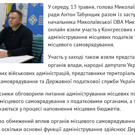
У середу, 13 травня, голова Миколаї
ради Антон Табунщик разом із зас
начальника Миколаївської ОВА Ми
онлайн взяли участь у Конгресових
адміністрування місцевих податків 
місцевого самоврядування.
Участь у заході також взяли предст
органів влади, народні депутати Ук
их військових адміністрацій, представники територіал
самоврядування та Державної податкової служби Україн
асники обговорили питання адміністрування місцевих под
 місцевого самоврядування з податковими органами, а 
каються у процесі наповнення місцевих бюджетів.
ро обмежений вплив органів місцевого самоврядуванн
, оскільки основні функції адміністрування здійснює Д