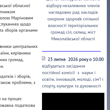
вської обласної
відбору незалежних членів
тупником
наглядових рад закладів
колою Маріновим
охорони здоров’я спільної
 слуханнях щодо
власності територіальних
та зборів органами
громад сіл, селищ, міст
Миколаївської області
авники центральних
__________________________________
раїни, керівники
23 липня 2026 року о 10.00
ьних громад,
відбудеться засідання
и.
постійної комісії з науки і
атків і зборів,
освіти, інновацій, молоді, сім’ї і
також проблеми, з
спорту, культури та духовності
я на процес
ержавна податкова