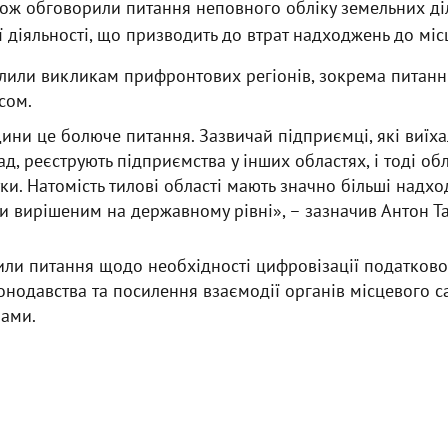
кож обговорили питання неповного обліку земельних ді
 діяльності, що призводить до втрат надходжень до міс
ілили викликам прифронтових регіонів, зокрема пита
сом.
ни це болюче питання. Зазвичай підприємці, які виїха
д, реєструють підприємства у інших областях, і тоді об
ки. Натомість тилові області мають значно більші надх
и вирішеним на державному рівні», – зазначив Антон Т
или питання щодо необхідності цифровізації податково
нодавства та посилення взаємодії органів місцевого 
ами.