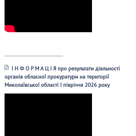
--------------------------------
І Н Ф О Р М А Ц І Я про результати діяльності
органів обласної прокуратури на території
Миколаївської області І півріччя 2026 року