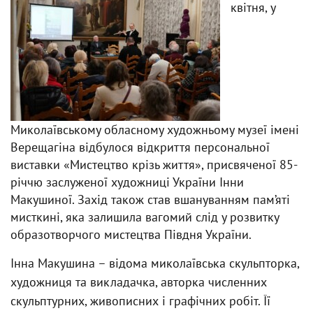
квітня, у
Миколаївському обласному художньому музеї імені
Верещагіна відбулося відкриття персональної
виставки «Мистецтво крізь життя», присвяченої 85-
річчю заслуженої художниці України Інни
Макушиної. Захід також став вшануванням пам’яті
мисткині, яка залишила вагомий слід у розвитку
образотворчого мистецтва Півдня України.
Інна Макушина – відома миколаївська скульпторка,
художниця та викладачка, авторка численних
скульптурних, живописних і графічних робіт. Її