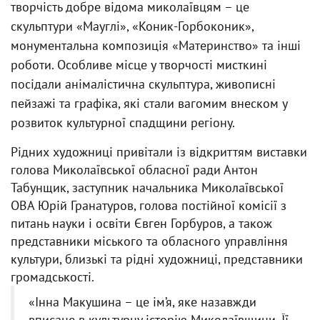
творчість добре відома миколаївцям – це
скульптури «Мауглі», «Коник-Горбоконик»,
монументальна композиція «Материнство» та інші
роботи. Особливе місце у творчості мисткині
посідали анімалістична скульптура, живописні
пейзажі та графіка, які стали вагомим внеском у
розвиток культурної спадщини регіону.
Рідних художниці привітали із відкриттям виставки
голова Миколаївської обласної ради Антон
Табунщик, заступник начальника Миколаївської
ОВА Юрій Гранатуров, голова постійної комісії з
питань науки і освіти Євген Горбуров, а також
представники міського та обласного управління
культури, близькі та рідні художниці, представники
громадськості.
«Інна Макушина – це ім’я, яке назавжди
вписане в культурну історію Миколаївщини. Її