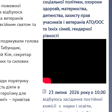
соціальної політики, охорони
ь пожежної
здоров’я, материнства,
а відбулося
дитинства, захисту прав
та ветеранів
учасників і ветеранів АТО/ООС
есійним святом та
та їхніх сімей, гендерної
рівності
 подякували голова
 Табунщик,
й Кім, секретар
них та силових
ади порятунку
ть діяти в
23 липня 2026 року о 10.00
 героїзму для
відбулось засідання постійної
ам!» – привітав
комісії з науки і освіти,