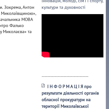
інновацій, молоді, сім’ї і спорту,
и. Зокрема, Антон
культури та духовності
д Миколаївщиною»,
 начальника МОВА
митро Фалько
у Миколаєва» та
--------------------------------
І Н Ф О Р М А Ц І Я про
результати діяльності органів
обласної прокуратури на
території Миколаївської