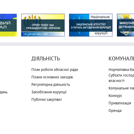
ДІЯЛЬНІСТЬ
КОМУНАЛЬ
План роботи обласної ради
Нормативна ба
Суб'єкти госп
Плани основних заходів
власності
Регуляторна діяльність
Комунальне м
дань
Запобігання корупції
Конкурс
Публічні закупівлі
Приватизація
Оренда