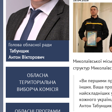
18.04.2026
Голова обласної ради
Табунщик
Антон Вікторович
Миколаївської міс
структур Миколаївсь
ОБЛАСНА
«Ви першими пр
ТЕРИТОРІАЛЬНА
інших. Ваша про
ВИБОРЧА КОМІСІЯ
найскладніших у
кожного українц
Антон Табунщик
ОБЛАСНІ ПРОГРАМИ