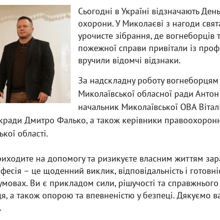
Сьогодні в Україні відзначають Ден
охорони. У Миколаєві з нагоди свят
урочисте зібрання, де вогнеборців 
пожежної справи привітали із проф
вручили відомчі відзнаки.
За надскладну роботу вогнеборцям
Миколаївської обласної ради Антон
начальник Миколаївської ОВА Віталі
ькради Дмитро Фалько, а також керівники правоохорон
кої області.
иходите на допомогу та ризикуєте власним життям зар
фесія – це щоденний виклик, відповідальність і готовніс
мовах. Ви є прикладом сили, рішучості та справжнього
я, а також опорою та впевненістю у безпеці. Дякуємо в
.