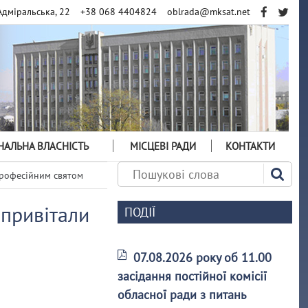
Адміральська, 22
+38 068 4404824
oblrada@mksat.net
АЛЬНА ВЛАСНІСТЬ
МІСЦЕВІ РАДИ
КОНТАКТИ
 професійним святом
 привітали
ПОДІЇ
07.08.2026 року об 11.00
засідання постійної комісії
обласної ради з питань