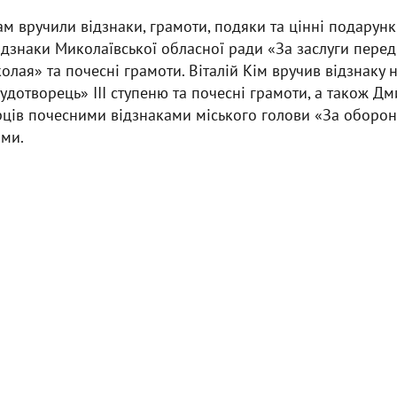
м вручили відзнаки, грамоти, подяки та цінні подарунк
ідзнаки Миколаївської обласної ради «За заслуги пере
олая» та почесні грамоти. Віталій Кім вручив відзнаку
дотворець» ІІІ ступеню та почесні грамоти, а також Д
рців почесними відзнаками міського голови «За оборон
ми.