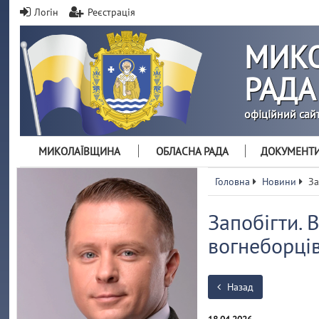
Логін
Реєстрація
МИКО
РАДА
офіційний сай
МИКОЛАЇВЩИНА
ОБЛАСНА РАДА
ДОКУМЕНТ
Головна
Новини
За
Запобігти. 
вогнеборців
Назад