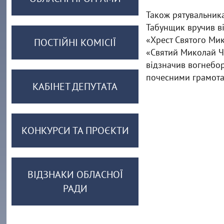
Також рятувальника
Табунщик вручив в
«Хрест Святого Мик
ПОСТІЙНІ КОМІСІЇ
«Святий Миколай Чу
відзначив вогнебо
почесними грамота
КАБІНЕТ ДЕПУТАТА
КОНКУРСИ ТА ПРОЄКТИ
ВІДЗНАКИ ОБЛАСНОЇ
РАДИ