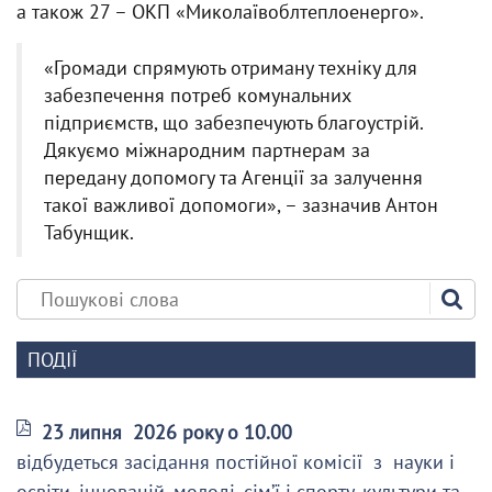
а також 27 – ОКП «Миколаївоблтеплоенерго».
«Громади спрямують отриману техніку для
забезпечення потреб комунальних
підприємств, що забезпечують благоустрій.
Дякуємо міжнародним партнерам за
передану допомогу та Агенції за залучення
такої важливої допомоги», – зазначив Антон
Табунщик.
ПОДІЇ
23 липня 2026 року о 10.00
відбудеться засідання постійної комісії з науки і
освіти, інновацій, молоді, сім’ї і спорту, культури та