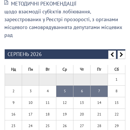
МЕТОДИЧНІ РЕКОМЕНДАЦІЇ
щодо взаємодії суб’єктів лобіювання,
зареєстрованих у Реєстрі прозорості, з органами
місцевого самоврядуваннята депутатами місцевих
рад
СЕРПЕНЬ 2026
Нд
Пн
Вт
Ср
Чт
Пт
Сб
1
2
3
4
5
6
7
8
9
10
11
12
13
14
15
16
17
18
19
20
21
22
23
24
25
26
27
28
29