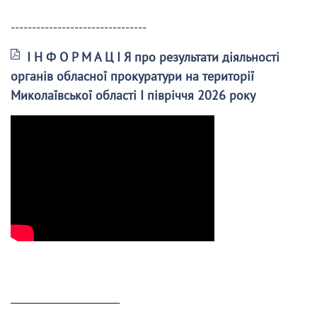
--------------------------------
І Н Ф О Р М А Ц І Я про результати діяльності
органів обласної прокуратури на території
Миколаївської області І півріччя 2026 року
______________________