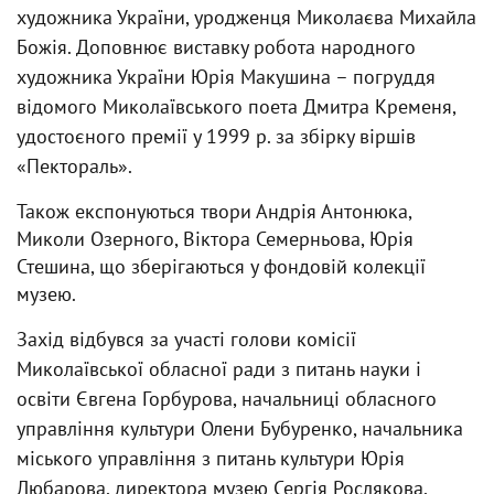
художника України, уродженця Миколаєва Михайла
Божія. Доповнює виставку робота народного
художника України Юрія Макушина – погруддя
відомого Миколаївського поета Дмитра Кременя,
удостоєного премії у 1999 р. за збірку віршів
«Пектораль».
Також експонуються твори Андрія Антонюка,
Миколи Озерного, Віктора Семерньова, Юрія
Стешина, що зберігаються у фондовій колекції
музею.
Захід відбувся за участі голови комісії
Миколаївської обласної ради з питань науки і
освіти Євгена Горбурова, начальниці обласного
управління культури Олени Бубуренко, начальника
міського управління з питань культури Юрія
Любарова, директора музею Сергія Рослякова,