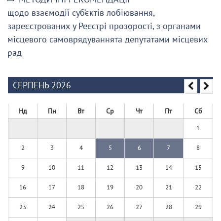
щодо взаємодії суб’єктів лобіювання,
зареєстрованих у Реєстрі прозорості, з органами
місцевого самоврядуваннята депутатами місцевих
рад
СЕРПЕНЬ 2026
Нд
Пн
Вт
Ср
Чт
Пт
Сб
1
2
3
4
5
6
7
8
9
10
11
12
13
14
15
16
17
18
19
20
21
22
23
24
25
26
27
28
29