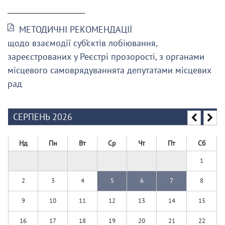
______________________
МЕТОДИЧНІ РЕКОМЕНДАЦІЇ
щодо взаємодії суб’єктів лобіювання,
зареєстрованих у Реєстрі прозорості, з органами
місцевого самоврядуваннята депутатами місцевих
рад
СЕРПЕНЬ 2026
Нд
Пн
Вт
Ср
Чт
Пт
Сб
1
2
3
4
5
6
7
8
9
10
11
12
13
14
15
16
17
18
19
20
21
22