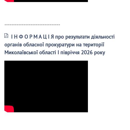
--------------------------------
І Н Ф О Р М А Ц І Я про результати діяльності
органів обласної прокуратури на території
Миколаївської області І півріччя 2026 року