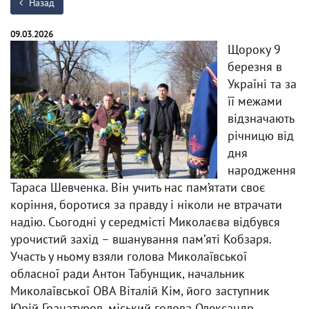
Назад
09.03.2026
Щороку 9
березня в
Україні та за
її межами
відзначають
річницю від
дня
народження
Тараса Шевченка. Він учить нас пам’ятати своє
коріння, боротися за правду і ніколи не втрачати
надію. Сьогодні у середмісті Миколаєва відбувся
урочистий захід – вшанування памʼяті Кобзаря.
Участь у ньому взяли голова Миколаївської
обласної ради Антон Табунщик, начальник
Миколаївської ОВА Віталій Кім, його заступник
Юрій Гранатуров, міський голова Олександр