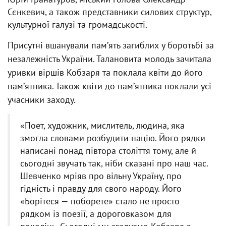
Сєнкевич, а також представники силових структур,
культурної галузі та громадськості.
Присутні вшанували памʼять загиблих у боротьбі за
незалежність України. Талановита молодь зачитала
уривки віршів Кобзаря та поклала квіти до його
памʼятника. Також квіти до памʼятника поклали усі
учасники заходу.
«Поет, художник, мислитель, людина, яка
змогла словами розбудити націю. Його рядки
написані понад півтора століття тому, але й
сьогодні звучать так, ніби сказані про наш час.
Шевченко мріяв про вільну Україну, про
гідність і правду для свого народу. Його
«Борітеся — поборете» стало не просто
рядком із поезії, а дороговказом для