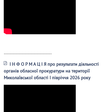
--------------------------------
І Н Ф О Р М А Ц І Я про результати діяльності
органів обласної прокуратури на території
Миколаївської області І півріччя 2026 року