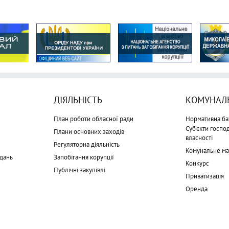
ДІЯЛЬНІСТЬ
КОМУНАЛЬ
План роботи обласної ради
Нормативна ба
Суб'єкти госп
Плани основних заходів
власності
Регуляторна діяльність
Комунальне м
дань
Запобігання корупції
Конкурс
Публічні закупівлі
Приватизація
Оренда