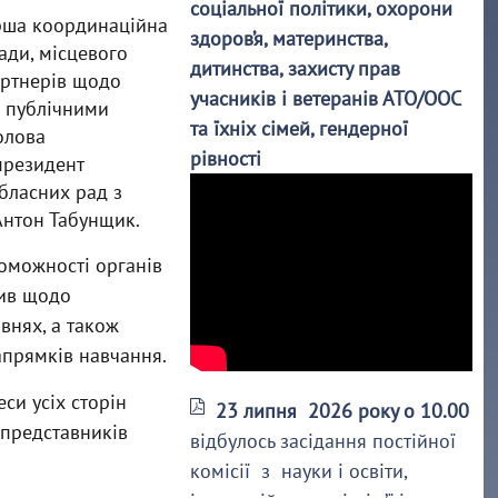
соціальної політики, охорони
ерша координаційна
здоров’я, материнства,
ади, місцевого
дитинства, захисту прав
артнерів щодо
учасників і ветеранів АТО/ООС
 публічними
та їхніх сімей, гендерної
голова
рівності
президент
обласних рад з
Антон Табунщик.
роможності органів
тив щодо
внях, а також
прямків навчання.
си усіх сторін
23 липня 2026 року о 10.00
 представників
відбулось засідання постійної
комісії з науки і освіти,