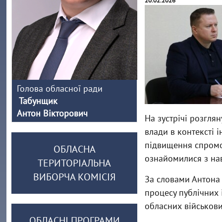
20.02.2026
Голова обласної ради
Табунщик
Антон Вікторович
На зустрічі розгля
влади в контексті 
підвищення спромож
ОБЛАСНА
ознайомилися з на
ТЕРИТОРІАЛЬНА
ВИБОРЧА КОМІСІЯ
За словами Антона 
процесу публічних 
обласних військови
ОБЛАСНІ ПРОГРАМИ