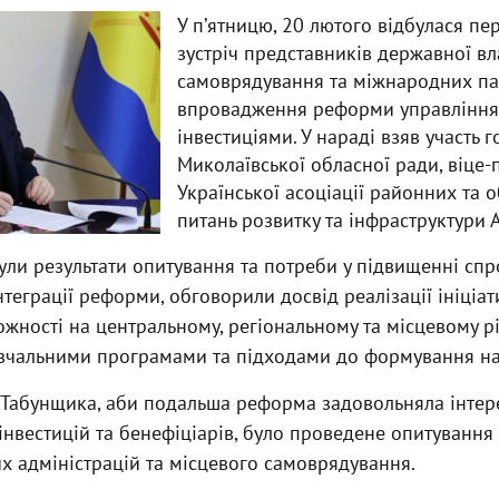
У пʼятницю, 20 лютого відбулася п
зустріч представників державної вл
самоврядування та міжнародних п
впровадження реформи управління
інвестиціями. У нараді взяв участь 
Миколаївської обласної ради, віце-
Української асоціації районних та 
питань розвитку та інфраструктури 
нули результати опитування та потреби у підвищенні сп
інтеграції реформи, обговорили досвід реалізації ініціа
ності на центральному, регіональному та місцевому рі
вчальними програмами та підходами до формування на
Табунщика, аби подальша реформа задовольняла інтере
інвестицій та бенефіціарів, було проведене опитування
х адміністрацій та місцевого самоврядування.