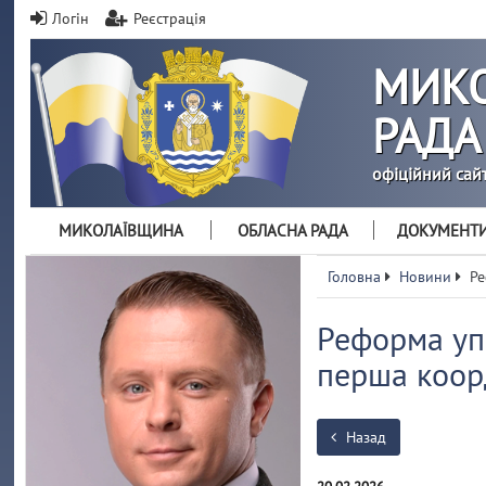
Логін
Реєстрація
МИКО
РАДА
офіційний сай
МИКОЛАЇВЩИНА
ОБЛАСНА РАДА
ДОКУМЕНТ
Головна
Новини
Ре
Реформа упр
перша коор
Назад