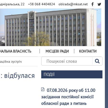
Адміральська, 22
+38 068 4404824
oblrada@mksat.net
АЛЬНА ВЛАСНІСТЬ
МІСЦЕВІ РАДИ
КОНТАКТИ
аційна зустріч
: відбулася
ПОДІЇ
07.08.2026 року об 11.00
засідання постійної комісії
обласної ради з питань