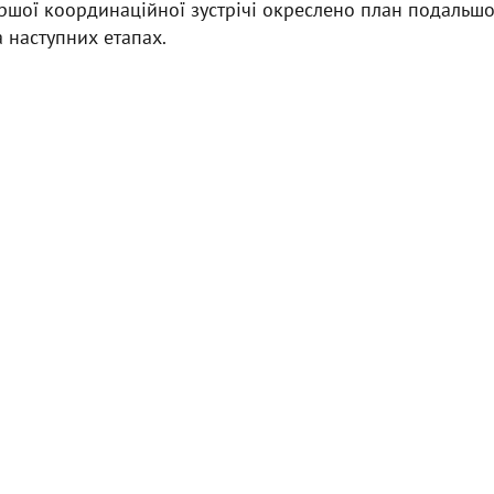
ршої координаційної зустрічі окреслено план подальшо
 наступних етапах.