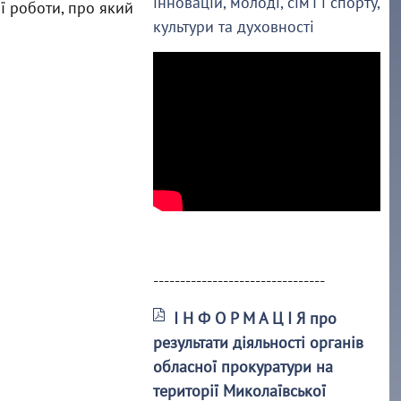
інновацій, молоді, сім’ї і спорту,
ї роботи, про який
культури та духовності
--------------------------------
І Н Ф О Р М А Ц І Я про
результати діяльності органів
обласної прокуратури на
території Миколаївської