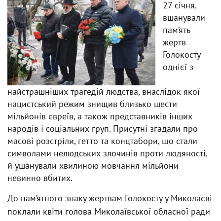
27 січня,
вшанували
пам’ять
жертв
Голокосту –
однієї з
найстрашніших трагедій людства, внаслідок якої
нацистський режим знищив близько шести
мільйонів євреїв, а також представників інших
народів і соціальних груп. Присутні згадали про
масові розстріли, гетто та концтабори, що стали
символами нелюдських злочинів проти людяності,
й ушанували хвилиною мовчання мільйони
невинно вбитих.
До пам’ятного знаку жертвам Голокосту у Миколаєві
поклали квіти голова Миколаївської обласної ради