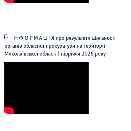
--------------------------------
І Н Ф О Р М А Ц І Я про результати діяльності
органів обласної прокуратури на території
Миколаївської області І півріччя 2026 року