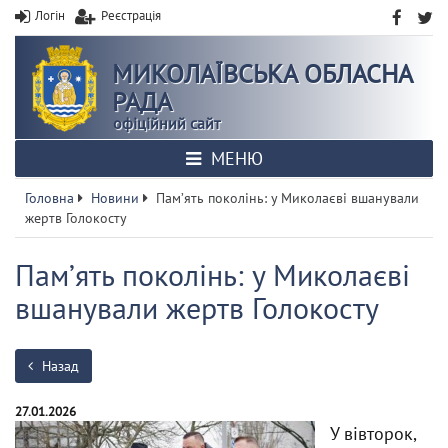
Логін
Реєстрація
МИКОЛАЇВСЬКА ОБЛАСНА
РАДА
офіційний сайт
МЕНЮ
Головна
Новини
Памʼять поколінь: у Миколаєві вшанували
жертв Голокосту
Памʼять поколінь: у Миколаєві
вшанували жертв Голокосту
Назад
27.01.2026
У вівторок,