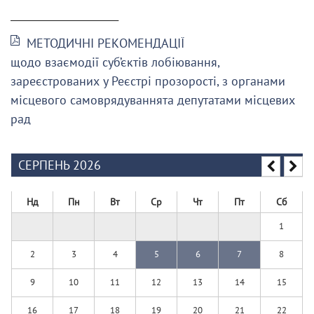
______________________
МЕТОДИЧНІ РЕКОМЕНДАЦІЇ
щодо взаємодії суб’єктів лобіювання,
зареєстрованих у Реєстрі прозорості, з органами
місцевого самоврядуваннята депутатами місцевих
рад
СЕРПЕНЬ 2026
Нд
Пн
Вт
Ср
Чт
Пт
Сб
1
2
3
4
5
6
7
8
9
10
11
12
13
14
15
16
17
18
19
20
21
22