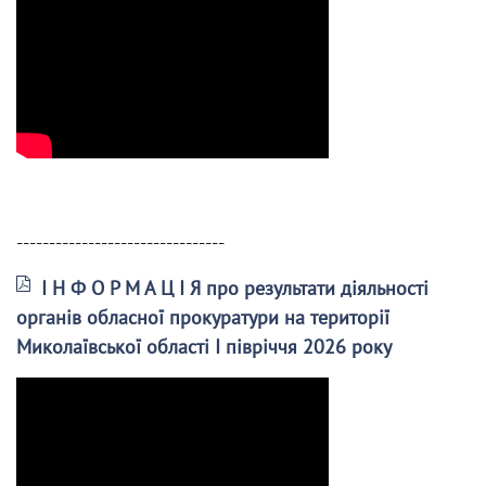
--------------------------------
І Н Ф О Р М А Ц І Я про результати діяльності
органів обласної прокуратури на території
Миколаївської області І півріччя 2026 року