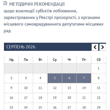
МЕТОДИЧНІ РЕКОМЕНДАЦІЇ
щодо взаємодії суб’єктів лобіювання,
зареєстрованих у Реєстрі прозорості, з органами
місцевого самоврядуваннята депутатами місцевих
рад
СЕРПЕНЬ 2026
Нд
Пн
Вт
Ср
Чт
Пт
Сб
1
2
3
4
5
6
7
8
9
10
11
12
13
14
15
16
17
18
19
20
21
22
23
24
25
26
27
28
29