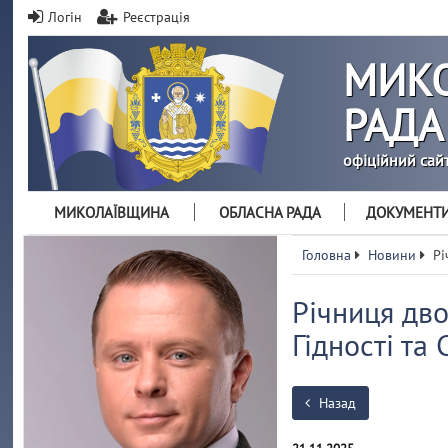
Логін
Реєстрація
МИКО
РАДА
офіційний сай
МИКОЛАЇВЩИНА
ОБЛАСНА РАДА
ДОКУМЕНТ
Головна
Новини
Рі
Річниця дво
Гідності та
Назад