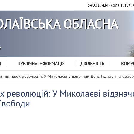
54001, м.Миколаїв, вул. 
ЛАЇВСЬКА ОБЛАСНА
т
И
ПУБЛІЧНА ІНФОРМАЦІЯ
ДІЯЛЬНІСТЬ
КОМУН
чниця двох революцій: У Миколаєві відзначили День Гідності та Своб
х революцій: У Миколаєві відзнач
 Свободи