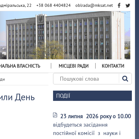
Адміральська, 22
+38 068 4404824
oblrada@mksat.net
АЛЬНА ВЛАСНІСТЬ
МІСЦЕВІ РАДИ
КОНТАКТИ
оди
или День
ПОДІЇ
23 липня 2026 року о 10.00
відбудеться засідання
постійної комісії з науки і