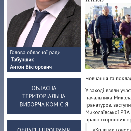
21.11.2025
Голова обласної ради
Табунщик
Антон Вікторович
мовчання та поклад
ОБЛАСНА
У заході взяли уча
ТЕРИТОРІАЛЬНА
начальника Миколаї
ВИБОРЧА КОМІСІЯ
Гранатуров, заступ
Миколаївської РВА 
правоохоронних орг
ОБЛАСНІ ПРОГРАМИ
«Коли ми говори