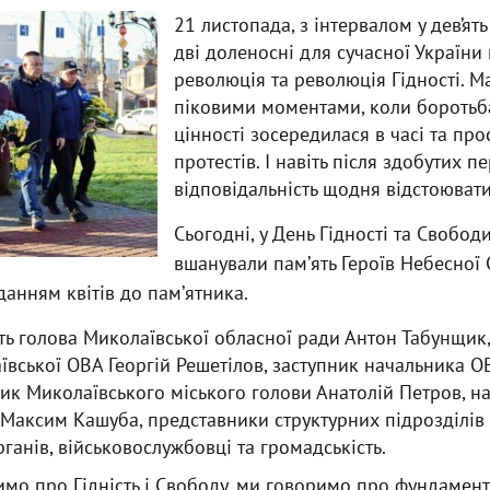
21 листопада, з інтервалом у дев’ят
дві доленосні для сучасної України
революція та революція Гідності. М
піковими моментами, коли боротьб
цінності зосередилася в часі та пр
протестів. І навіть після здобутих 
відповідальність щодня відстоювати
Сьогодні, у День Гідності та Свобод
вшанували памʼять Героїв Небесної
анням квітів до памʼятника.
сть голова Миколаївської обласної ради Антон Табунщик
вської ОВА Георгій Решетілов, заступник начальника 
ник Миколаївського міського голови Анатолій Петров, н
Максим Кашуба, представники структурних підрозділів
анів, військовослужбовці та громадськість.
мо про Гідність і Свободу, ми говоримо про фундамент