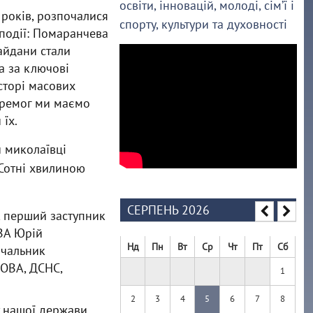
освіти, інновацій, молоді, сім’ї і
ь років, розпочалися
спорту, культури та духовності
 події: Помаранчева
айдани стали
а за ключові
осторі масових
перемог ми маємо
 їх.
и миколаївці
 Сотні хвилиною
СЕРПЕНЬ 2026
, перший заступник
ОВА Юрій
Нд
Пн
Вт
Ср
Чт
Пт
Сб
ачальник
 ОВА, ДСНС,
1
2
3
4
5
6
7
8
 нашої держави.