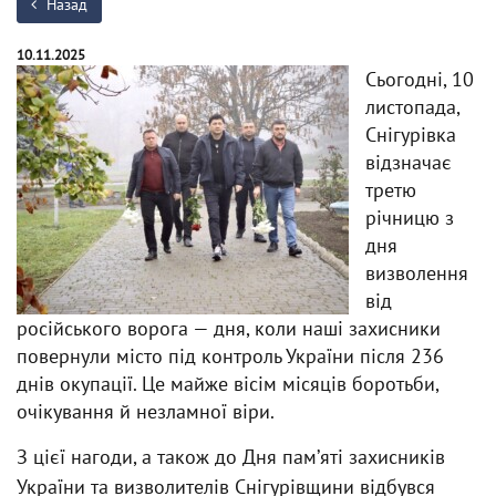
Назад
10.11.2025
Сьогодні, 10
листопада,
Снігурівка
відзначає
третю
річницю з
дня
визволення
від
російського ворога — дня, коли наші захисники
повернули місто під контроль України після 236
днів окупації. Це майже вісім місяців боротьби,
очікування й незламної віри.
З цієї нагоди, а також до Дня памʼяті захисників
України та визволителів Снігурівщини відбувся