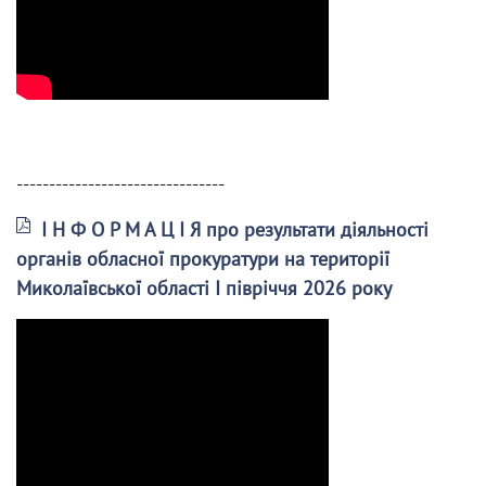
--------------------------------
І Н Ф О Р М А Ц І Я про результати діяльності
органів обласної прокуратури на території
Миколаївської області І півріччя 2026 року