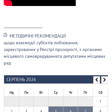
______________________
МЕТОДИЧНІ РЕКОМЕНДАЦІЇ
щодо взаємодії суб’єктів лобіювання,
зареєстрованих у Реєстрі прозорості, з органами
місцевого самоврядуваннята депутатами місцевих
рад
СЕРПЕНЬ 2026
Нд
Пн
Вт
Ср
Чт
Пт
Сб
1
2
3
4
5
6
7
8