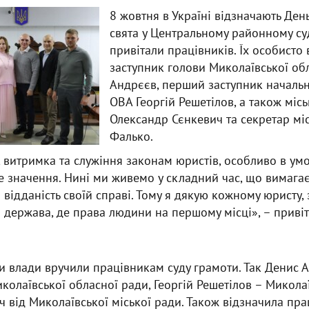
8 жовтня в Україні відзначають Ден
свята у Центральному районному су
привітали працівників. Їх особисто
заступник голови Миколаївської об
Андрєєв, перший заступник началь
ОВА Георгій Решетілов, а також міс
Олександр Сєнкевич та секретар м
Фалько.
 витримка та служіння законам юристів, особливо в умо
 значення. Нині ми живемо у складний час, що вимага
а відданість своїй справі. Тому я дякую кожному юристу,
 держава, де права людини на першому місці», – приві
и влади вручили працівникам суду грамоти. Так Денис 
колаївської обласної ради, Георгій Решетілов – Миколаї
 від Миколаївської міської ради. Також відзначила пра