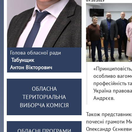
09.10.2025
Голова обласної ради
Табунщик
Антон Вікторович
«Принциповість,
особливо вагоме
професійність т
ОБЛАСНА
Україна правова
ТЕРИТОРІАЛЬНА
Андрєєв.
ВИБОРЧА КОМІСІЯ
Також представник
почесні грамоти Ми
Олександр Сєнкевич
ОБЛАСНІ ПРОГРАМИ