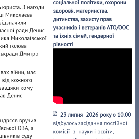
соціальної політики, охорони
ь юриста. З нагоди
здоров’я, материнства,
ді Миколаєва
дитинства, захисту прав
 відзначили
учасників і ветеранів АТО/ООС
ласної ради Денис
та їхніх сімей, гендерної
ника Миколаївської
рівності
ький голова
іськради Дмитро
вах війни, має
є від кожного
 завдяки кому
тав Денис
23 липня 2026 року о 10.00
Андрєєв вручив
відбулось засідання постійної
вської ОВА, а
комісії з науки і освіти,
цівників суду