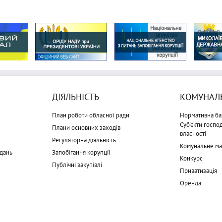
ДІЯЛЬНІСТЬ
КОМУНАЛЬ
План роботи обласної ради
Нормативна ба
Суб'єкти госп
Плани основних заходів
власності
Регуляторна діяльність
Комунальне м
дань
Запобігання корупції
Конкурс
Публічні закупівлі
Приватизація
Оренда