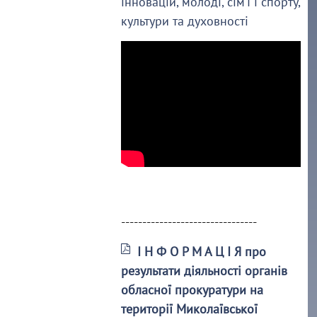
інновацій, молоді, сім’ї і спорту,
культури та духовності
--------------------------------
І Н Ф О Р М А Ц І Я про
результати діяльності органів
обласної прокуратури на
території Миколаївської