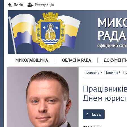
Логін
Реєстрація
МИКО
РАДА
офіційний сай
МИКОЛАЇВЩИНА
ОБЛАСНА РАДА
ДОКУМЕНТ
Головна
Новини
Пр
Працівників
Днем юрис
Назад