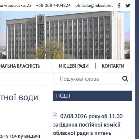
Адміральська, 22
+38 068 4404824
oblrada@mksat.net
АЛЬНА ВЛАСНІСТЬ
МІСЦЕВІ РАДИ
КОНТАКТИ
тної води
ПОДІЇ
07.08.2026 року об 11.00
засідання постійної комісії
обласної ради з питань
сяту точку видачі