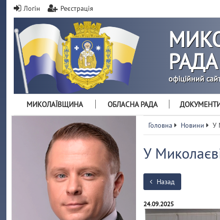
Логін
Реєстрація
МИКО
РАДА
офіційний сай
МИКОЛАЇВЩИНА
ОБЛАСНА РАДА
ДОКУМЕНТ
Головна
Новини
У 
У Миколаєві
Назад
24.09.2025