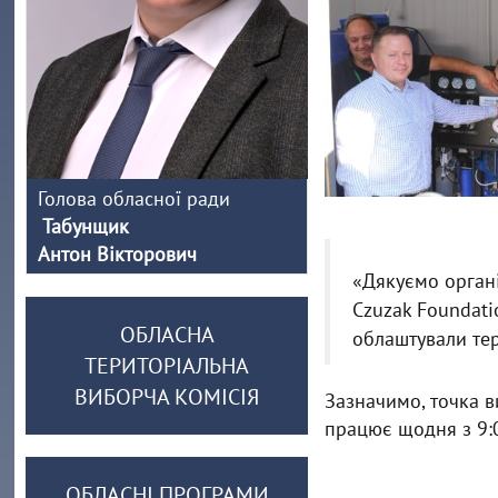
Голова обласної ради
Табунщик
Антон Вікторович
«Дякуємо органі
Czuzak Foundati
ОБЛАСНА
облаштували тер
ТЕРИТОРІАЛЬНА
ВИБОРЧА КОМІСІЯ
Зазначимо, точка в
працює щодня з 9:0
ОБЛАСНІ ПРОГРАМИ