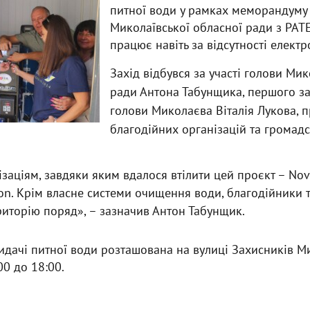
питної води у рамках меморандуму
Миколаївської обласної ради з РАТЕ
працює навіть за відсутності елект
Захід відбувся за участі голови Мик
ради Антона Табунщика, першого за
голови Миколаєва Віталія Лукова, 
благодійних організацій та громадс
заціям, завдяки яким вдалося втілити цей проєкт – Nov
on. Крім власне системи очищення води, благодійники 
иторію поряд», – зазначив Антон Табунщик.
идачі питної води розташована на вулиці Захисників Ми
0 до 18:00.