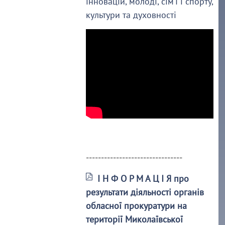
інновацій, молоді, сім’ї і спорту,
культури та духовності
--------------------------------
І Н Ф О Р М А Ц І Я про
результати діяльності органів
обласної прокуратури на
території Миколаївської