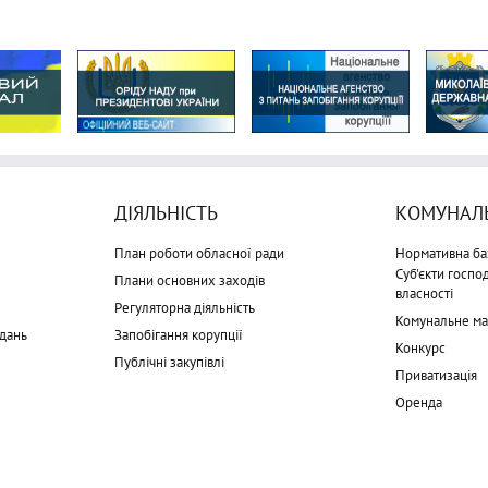
ДІЯЛЬНІСТЬ
КОМУНАЛЬ
План роботи обласної ради
Нормативна ба
Суб'єкти госп
Плани основних заходів
власності
Регуляторна діяльність
Комунальне м
дань
Запобігання корупції
Конкурс
Публічні закупівлі
Приватизація
Оренда