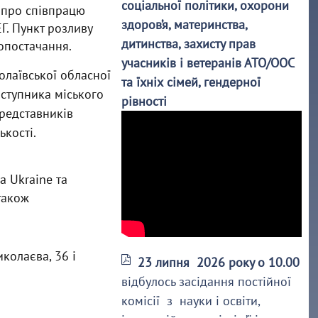
соціальної політики, охорони
 про співпрацю
здоров’я, материнства,
Г. Пункт розливу
дитинства, захисту прав
ропостачання.
учасників і ветеранів АТО/ООС
олаївської обласної
та їхніх сімей, гендерної
ступника міського
рівності
представників
ькості.
a Ukraine та
також
колаєва, 36 і
23 липня 2026 року о 10.00
відбулось засідання постійної
комісії з науки і освіти,