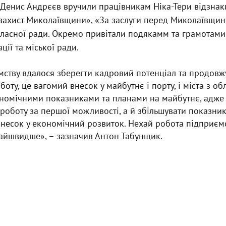
 Денис Андрєєв вручили працівникам Ніка-Тери відзнак
 захист Миколаївщини», «За заслуги перед Миколаївщин
бласної ради. Окремо привітали подякамм та грамотам
ції та міської ради.
мству вдалося зберегти кадровий потенціал та продовж
оту, це вагомий внесок у майбутнє і порту, і міста з об
ономічними показниками та планами на майбутнє, адже 
роботу за першої можливості, а й збільшувати показник
внесок у економічний розвиток. Нехай робота підприєм
айшвидше», – зазначив Антон Табунщик.