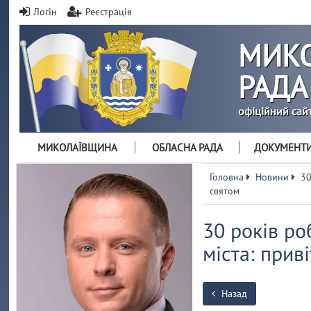
Логін
Реєстрація
МИКО
РАДА
офіційний сай
МИКОЛАЇВЩИНА
ОБЛАСНА РАДА
ДОКУМЕНТ
Головна
Новини
30
святом
30 років ро
міста: прив
Назад