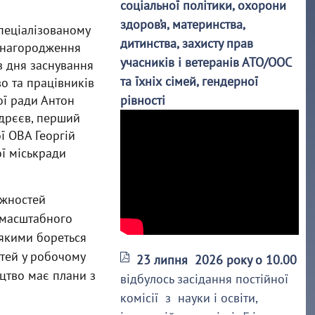
соціальної політики, охорони
здоров’я, материнства,
спеціалізованому
дитинства, захисту прав
е нагородження
учасників і ветеранів АТО/ООС
 з дня заснування
та їхніх сімей, гендерної
о та працівників
ої ради Антон
рівності
дрєєв, перший
ї ОВА Георгій
ої міськради
ужностей
омасштабного
 якими бореться
стей у робочому
23 липня 2026 року о 10.00
ицтво має плани з
відбулось засідання постійної
комісії з науки і освіти,