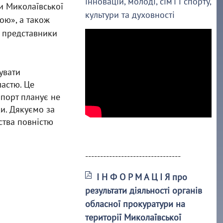
інновацій, молоді, сім’ї і спорту,
и Миколаївської
культури та духовності
ою», а також
и представники
увати
ластю. Це
порт планує не
и. Дякуємо за
ства повністю
--------------------------------
І Н Ф О Р М А Ц І Я про
результати діяльності органів
обласної прокуратури на
території Миколаївської