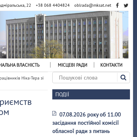
Адміральська, 22
+38 068 4404824
oblrada@mksat.net
АЛЬНА ВЛАСНІСТЬ
МІСЦЕВІ РАДИ
КОНТАКТИ
ацівників Ніка-Тера зі
ПОДІЇ
приємств
том
07.08.2026 року об 11.00
засідання постійної комісії
обласної ради з питань