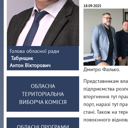
18.09.2025
Голова обласної ради
Табунщик
Антон Вікторович
Дмитро Фалько.
Представникам вла
ОБЛАСНА
підприємства розп
ТЕРИТОРІАЛЬНА
вторгнення тут пра
ВИБОРЧА КОМІСІЯ
порт, наразі тут п
стані. Також на те
повоєнного відновл
ОБЛАСНІ ПРОГРАМИ