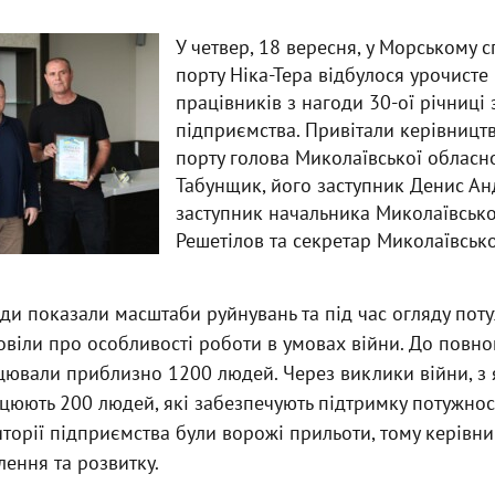
У четвер, 18 вересня, у Морському 
порту Ніка-Тера відбулося урочист
працівників з нагоди 30-ої річниці
підприємства. Привітали керівництв
порту голова Миколаївської обласн
Табунщик, його заступник Денис Ан
заступник начальника Миколаївсько
Решетілов та секретар Миколаївськ
ди показали масштаби руйнувань та під час огляду пот
овіли про особливості роботи в умовах війни. До повн
цювали приблизно 1200 людей. Через виклики війни, з
рацюють 200 людей, які забезпечують підтримку потужно
риторії підприємства були ворожі прильоти, тому керівн
ення та розвитку.