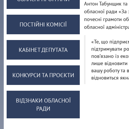
Антон Табунщик та
обласної ради «За
почесні грамоти о
ПОСТІЙНІ КОМІСІЇ
обласної адміністра
«Те, що підприє
підтримувати роб
КАБІНЕТ ДЕПУТАТА
повʼязано із ек
лише відновити 
вашу роботу та 
КОНКУРСИ ТА ПРОЄКТИ
відновиться якн
ВІДЗНАКИ ОБЛАСНОЇ
РАДИ