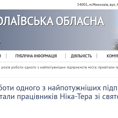
54001, м.Миколаїв, вул. 
ЛАЇВСЬКА ОБЛАСНА
т
И
ПУБЛІЧНА ІНФОРМАЦІЯ
ДІЯЛЬНІСТЬ
КОМУН
 років роботи одного з найпотужніших підприємств міста: привітали пр
боти одного з найпотужніших під
італи працівників Ніка-Тера зі свя