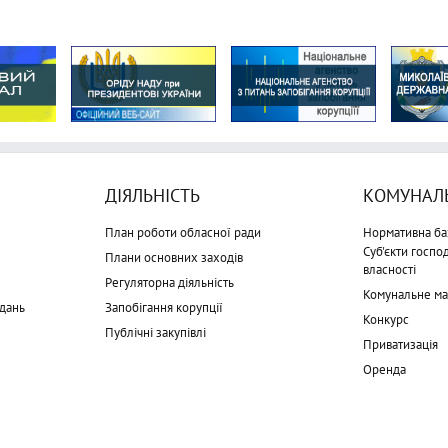
ДІЯЛЬНІСТЬ
КОМУНАЛЬ
План роботи обласної ради
Нормативна ба
Суб'єкти госп
Плани основних заходів
власності
Регуляторна діяльність
Комунальне м
дань
Запобігання корупції
Конкурс
Публічні закупівлі
Приватизація
Оренда