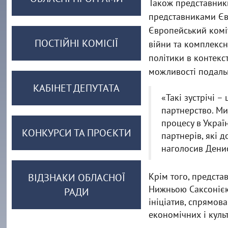
Також представники
представниками Єв
Європейський коміт
ПОСТІЙНІ КОМІСІЇ
війни та комплексн
політики в контекст
можливості подаль
КАБІНЕТ ДЕПУТАТА
«Такі зустрічі 
партнерство. Ми
процесу в Украї
КОНКУРСИ ТА ПРОЄКТИ
партнерів, які д
наголосив Дени
Крім того, предста
ВІДЗНАКИ ОБЛАСНОЇ
Нижньою Саксонією 
РАДИ
ініціатив, спрямов
економічних і культ