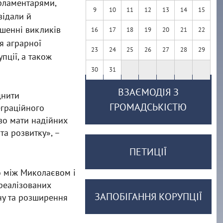
арламентарями,
9
10
11
12
13
14
15
відали й
ішенні викликів
16
17
18
19
20
21
22
я аграрної
23
24
25
26
27
28
29
пції, а також
30
31
ВЗАЄМОДІЯ З
цнити
ГРОМАДСЬКІСТЮ
еграційного
иво мати надійних
та розвитку», –
ПЕТИЦІЇ
о між Миколаєвом і
реалізованих
ЗАПОБІГАННЯ КОРУПЦІЇ
ну та розширення