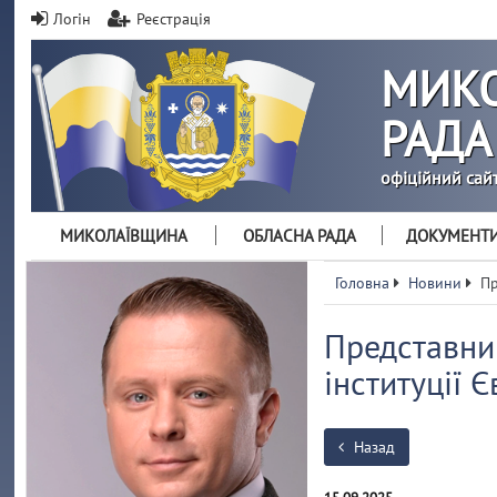
Логін
Реєстрація
МИКО
РАДА
офіційний сай
МИКОЛАЇВЩИНА
ОБЛАСНА РАДА
ДОКУМЕНТ
Головна
Новини
Пр
Представни
інституції 
Назад