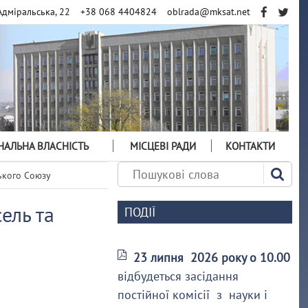
Адміральська, 22
+38 068 4404824
oblrada@mksat.net
АЛЬНА ВЛАСНІСТЬ
МІСЦЕВІ РАДИ
КОНТАКТИ
ького Союзу
ель та
ПОДІЇ
23 липня 2026 року о 10.00
відбудеться засідання
постійної комісії з науки і