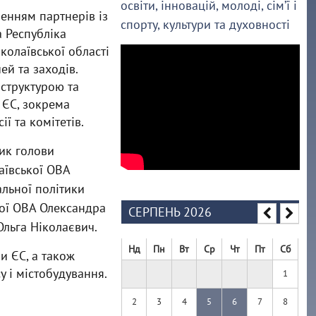
освіти, інновацій, молоді, сім’ї і
енням партнерів із
спорту, культури та духовності
 Республіка
колаївської області
ей та заходів.
 структурою та
 ЄС, зокрема
ї та комітетів.
ик голови
аївської ОВА
льної політики
ої ОВА Олександра
СЕРПЕНЬ 2026
Ольга Ніколаєвич.
Нд
Пн
Вт
Ср
Чт
Пт
Сб
и ЄС, а також
у і містобудування.
1
2
3
4
5
6
7
8