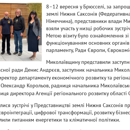
8–12 вересня у Брюсселі, за запрош
землі Нижня Саксонія (Федеративна
Німеччина), представники влади Ми
взяли участь у низці робочих зустріч
Метою візиту було ознайомлення зі
функціонуванням основних органів
парламенту, Ради Європи, Єврокомісі
Миколаївщину представили заступн
асної ради Денис Андрєєв, заступник начальника Микол
ректор департаменту економічного розвитку та регіона
 Олександр Корольов, радниця начальника Миколаївськ
ниця директора Агенції регіонального розвитку області 
улися зустрічі у Представництві землі Нижня Саксонія пр
вроінтеграції, цифрової трансформації, розвитку бізнес
лили питанням енергетики та кліматичної політики.