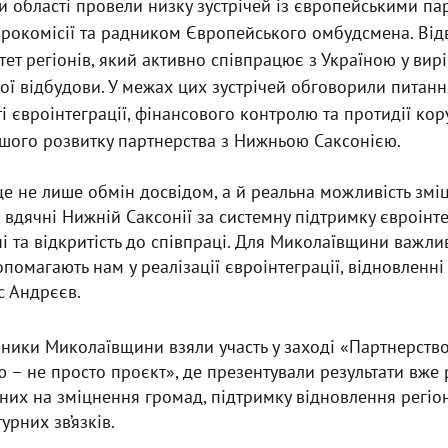
 області провели низку зустрічей із європейськими п
рокомісії та радником Європейського омбудсмена. Від
ет регіонів, який активно співпрацює з Україною у вир
ої відбудови. У межах цих зустрічей обговорили питанн
і євроінтеграції, фінансового контролю та протидії кору
шого розвитку партнерства з Нижньою Саксонією.
– це не лише обмін досвідом, а й реальна можливість змі
 вдячні Нижній Саксонії за системну підтримку євроінт
ні та відкритість до співпраці. Для Миколаївщини важл
опомагають нам у реалізації євроінтеграції, відновленні 
с Андрєєв.
вники Миколаївщини взяли участь у заході «Партнерств
– не просто проєкт», де презентували результати вже 
аних на зміцнення громад, підтримку відновлення регіо
урних зв’язків.