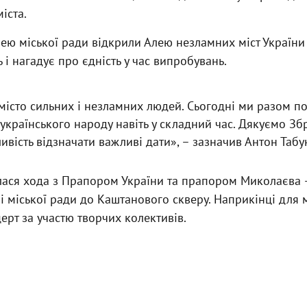
іста.
ею міської ради відкрили Алею незламних міст України 
ь і нагадує про єдність у час випробувань.
місто сильних і незламних людей. Сьогодні ми разом по
ь українського народу навіть у складний час. Дякуємо 
ивість відзначати важливі дати», – зазначив Антон Таб
улася хода з Прапором України та прапором Миколаєва 
і міської ради до Каштанового скверу. Наприкінці для 
церт за участю творчих колективів.