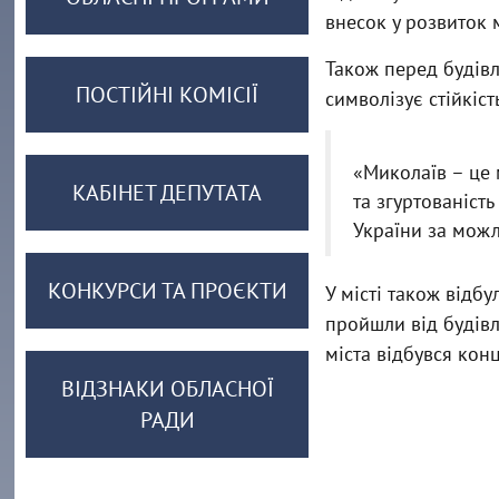
внесок у розвиток м
Також перед будівл
ПОСТІЙНІ КОМІСІЇ
символізує стійкіст
«Миколаїв – це 
КАБІНЕТ ДЕПУТАТА
та згуртованіст
України за можл
КОНКУРСИ ТА ПРОЄКТИ
У місті також відб
пройшли від будівл
міста відбувся кон
ВІДЗНАКИ ОБЛАСНОЇ
РАДИ