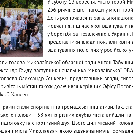
У суботу, 13 вересня, місто-герой М
236-річчя. З цієї нагоди у місті про
День розпочався із загальнонаціон
мовчання, під час якої вшанували па
у боротьбі за незалежність України.
представники влади поклали квіти
вшанування полеглих у російсько-ук
зяли голова Миколаївської обласної ради Антон Табунщ
ександр Гайду, заступник начальника Миколаївської ОВА 
олаєва Олександр Сєнкевич, представники влади, силов
привітань містян також долучився керівник Офісу Посол
Якоб Хансен.
ами стали спортивні та громадські ініціативи. Так, ст
ького голови – 58 яхт із різних клубів міста вийшли на
ідготовку та спортивний дух. Цього дня міський голов
ошани міста Миколаєва», якою відзначатимуть громадян 