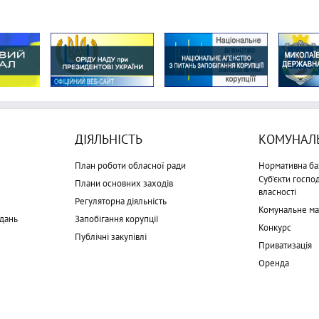
ДІЯЛЬНІСТЬ
КОМУНАЛЬ
План роботи обласної ради
Нормативна ба
Суб'єкти госп
Плани основних заходів
власності
Регуляторна діяльність
Комунальне м
дань
Запобігання корупції
Конкурс
Публічні закупівлі
Приватизація
Оренда