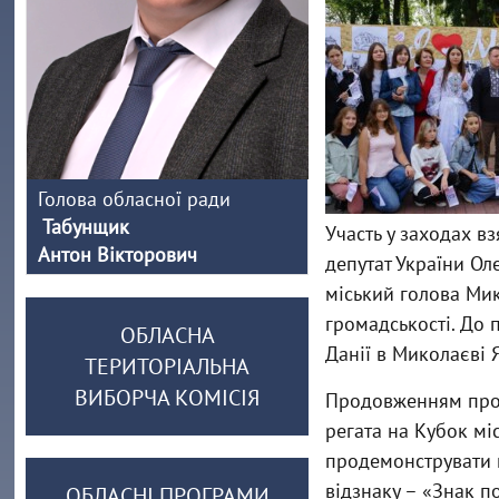
Голова обласної ради
Табунщик
Участь у заходах в
Антон Вікторович
депутат України Ол
міський голова Мик
громадськості. До 
ОБЛАСНА
Данії в Миколаєві 
ТЕРИТОРІАЛЬНА
ВИБОРЧА КОМІСІЯ
Продовженням прогр
регата на Кубок міс
продемонструвати п
відзнаку – «Знак п
ОБЛАСНІ ПРОГРАМИ