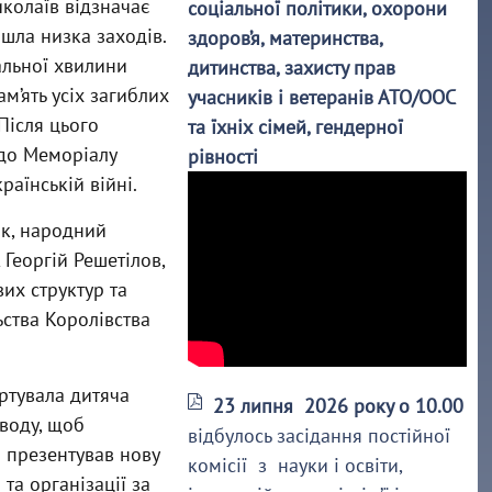
иколаїв відзначає
соціальної політики, охорони
йшла низка заходів.
здоров’я, материнства,
альної хвилини
дитинства, захисту прав
м’ять усіх загиблих
учасників і ветеранів АТО/ООС
 Після цього
та їхніх сімей, гендерної
 до Меморіалу
рівності
раїнській війні.
ик, народний
Георгій Решетілов,
их структур та
ьства Королівства
артувала дитяча
23 липня 2026 року о 10.00
 воду, щоб
відбулось засідання постійної
а презентував нову
комісії з науки і освіти,
та організації за