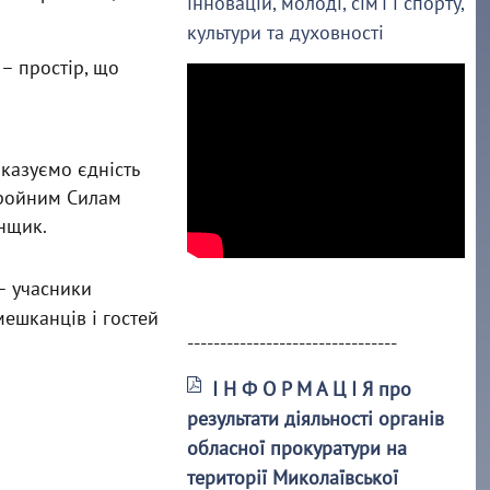
інновацій, молоді, сім’ї і спорту,
культури та духовності
– простір, що
казуємо єдність
Збройним Силам
унщик.
– учасники
мешканців і гостей
--------------------------------
І Н Ф О Р М А Ц І Я про
результати діяльності органів
обласної прокуратури на
території Миколаївської