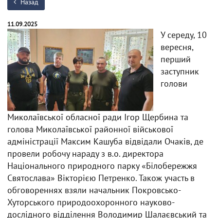
Назад
11.09.2025
У середу, 10
вересня,
перший
заступник
голови
Миколаївської обласної ради Ігор Щербина та
голова Миколаївської районної військової
адміністрації Максим Кашуба відвідали Очаків, де
провели робочу нараду з в.о. директора
Національного природного парку «Білобережжя
Святослава» Вікторією Петренко. Також участь в
обговореннях взяли начальник Покровсько-
Хуторського природоохоронного науково-
дослідного відділення Володимир Шалаєвський та