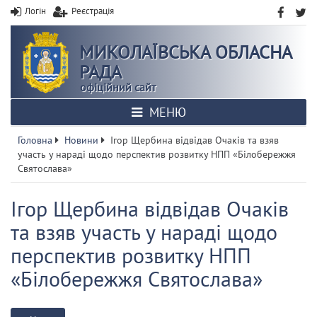
Логін
Реєстрація
МИКОЛАЇВСЬКА ОБЛАСНА
РАДА
офіційний сайт
МЕНЮ
Головна
Новини
Ігор Щербина відвідав Очаків та взяв
участь у нараді щодо перспектив розвитку НПП «Білобережжя
Святослава»
Ігор Щербина відвідав Очаків
та взяв участь у нараді щодо
перспектив розвитку НПП
«Білобережжя Святослава»