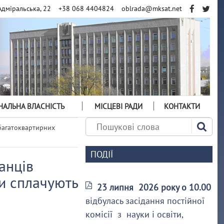
Адміральська, 22
+38 068 4404824
oblrada@mksat.net
АЛЬНА ВЛАСНІСТЬ
МІСЦЕВІ РАДИ
КОНТАКТИ
багатоквартирних
ПОДІЇ
анців
и сплачують
23 липня 2026 року о 10.00
відбулась засідання постійної
комісії з науки і освіти,