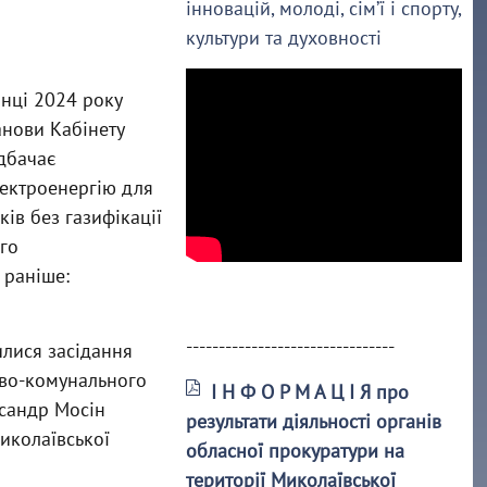
інновацій, молоді, сім’ї і спорту,
культури та духовності
нці 2024 року
нови Кабінету
едбачає
лектроенергію для
ів без газифікації
го
 раніше:
--------------------------------
лися засідання
лово-комунального
І Н Ф О Р М А Ц І Я про
ксандр Мосін
результати діяльності органів
Миколаївської
обласної прокуратури на
території Миколаївської