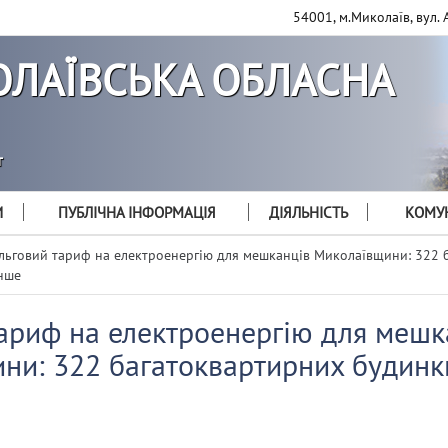
54001, м.Миколаїв, вул. 
ЛАЇВСЬКА ОБЛАСНА
т
И
ПУБЛІЧНА ІНФОРМАЦІЯ
ДІЯЛЬНІСТЬ
КОМУН
льговий тариф на електроенергію для мешканців Миколаївщини: 322 
нше
тариф на електроенергію для мешк
ни: 322 багатоквартирних будинк