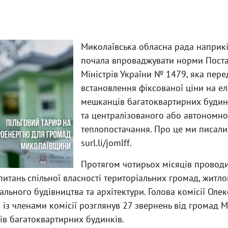
Миколаївська обласна рада наприкі
почала впроваджувати норми Поста
Міністрів України № 1479, яка пер
встановлення фіксованої ціни на е
мешканців багатоквартирних будинк
та централізованого або автономно
теплопостачання. Про це ми писали
surl.li/jomlff.
Протягом чотирьох місяців проводи
з питань спільної власності територіальних громад, жит
тального будівництва та архітектури. Голова комісії Оле
 із членами комісії розглянув 27 звернень від громад 
ів багатоквартирних будинків.