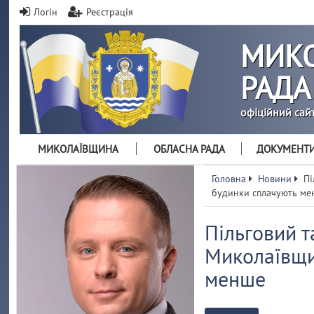
Логін
Реєстрація
МИКО
РАДА
офіційний сай
МИКОЛАЇВЩИНА
ОБЛАСНА РАДА
ДОКУМЕНТ
Головна
Новини
Пі
будинки сплачують ме
Пільговий 
Миколаївщи
менше