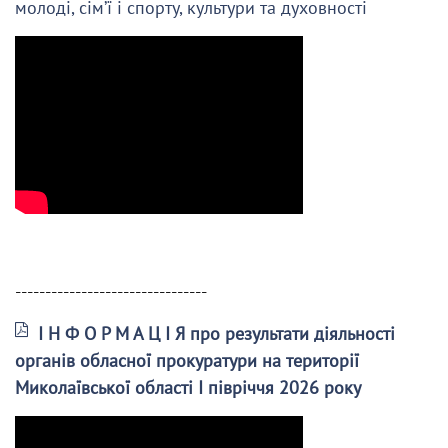
молоді, сім’ї і спорту, культури та духовності
--------------------------------
І Н Ф О Р М А Ц І Я про результати діяльності
органів обласної прокуратури на території
Миколаївської області І півріччя 2026 року