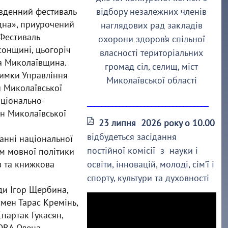
Південний фестиваль
відбору незалежних членів
одна», приурочений
наглядових рад закладів
Фестиваль
охорони здоров’я спільної
сонщині, цьогоріч
власності територіальних
а Миколаївщина.
громад сіл, селищ, міст
римки Управління
Миколаївської області
й Миколаївської
аціонально-
__________________________________
н Миколаївської
23 липня 2026 року о 10.00
відбудеться засідання
анні національної
постійної комісії з науки і
ям мовної політики
в та книжкова
освіти, інновацій, молоді, сім’ї і
спорту, культури та духовності
ди Ігор Щербина,
мен Тарас Кремінь,
партак Гукасян,
 ОВА Олена