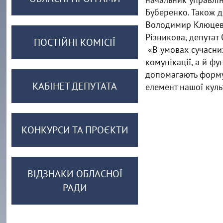
Буберенко. Також 
Володимир Клюцевс
Різникова, депутат
ПОСТІЙНІ КОМІСІЇ
«В умовах сучасни
комунікації, а й фу
допомагають формув
КАБІНЕТ ДЕПУТАТА
елемент нашої куль
КОНКУРСИ ТА ПРОЄКТИ
ВІДЗНАКИ ОБЛАСНОЇ
РАДИ