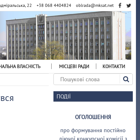
Адміральська, 22
+38 068 4404824
oblrada@mksat.net
АЛЬНА ВЛАСНІСТЬ
МІСЦЕВІ РАДИ
КОНТАКТИ
увся
ПОДІЇ
ОГОЛОШЕННЯ
про формування постійно
діючої конкурсної комісії з