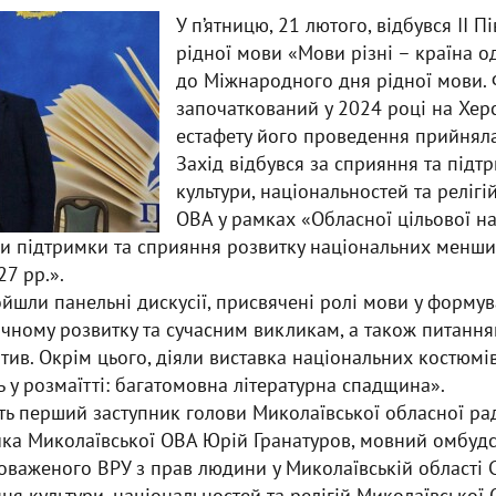
У п’ятницю, 21 лютого, відбувся ІІ 
рідної мови «Мови різні – країна 
до Міжнародного дня рідної мови. 
започаткований у 2024 році на Хер
естафету його проведення прийнял
Захід відбувся за сприяння та підт
культури, національностей та релігі
ОВА у рамках «Обласної цільової н
ми підтримки та сприяння розвитку національних менши
27 рр.».
йшли панельні дискусії, присвячені ролі мови у формув
оричному розвитку та сучасним викликам, а також питанн
іатив. Окрім цього, діяли виставка національних костюмі
ь у розмаїтті: багатомовна літературна спадщина».
сть перший заступник голови Миколаївської обласної ра
ика Миколаївської ОВА Юрій Гранатуров, мовний омбудс
важеного ВРУ з прав людини у Миколаївській області С
ня культури, національностей та релігій Миколаївської