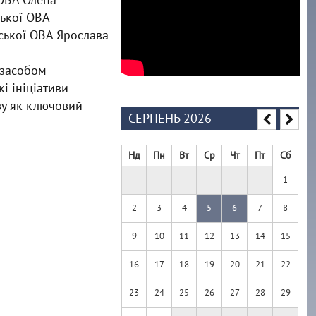
ької ОВА
ської ОВА Ярослава
 засобом
і ініціативи
ву як ключовий
СЕРПЕНЬ 2026
Нд
Пн
Вт
Ср
Чт
Пт
Сб
1
2
3
4
5
6
7
8
9
10
11
12
13
14
15
16
17
18
19
20
21
22
23
24
25
26
27
28
29