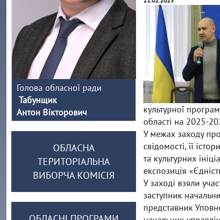
21.02.2025
Голова обласної ради
Табунщик
культурної програ
Антон Вікторович
області на 2025-20
У межах заходу про
свідомості, її іст
ОБЛАСНА
та культурних ініц
ТЕРИТОРІАЛЬНА
експозиція «Єдніст
ВИБОРЧА КОМІСІЯ
У заході взяли уча
заступник начальн
представник Уповно
ОБЛАСНІ ПРОГРАМИ
начальник управлін