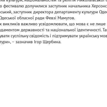
до фестивалю долучилися заступник начальника Херсонс
ький, заступник директора департаменту культури Оде
 Одеської обласної ради Февзі Мамутов.
х викликів важливо усвідомлювати, що мова є не лише
ндаментом державності та національної ідентичності. Так
ати суспільну свідомість і підтримувати українську мо
тури», – зазначив Ігор Щербина.