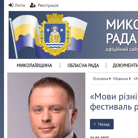
Логін
Реєстрація
МИКО
РАДА
офіційний сай
МИКОЛАЇВЩИНА
ОБЛАСНА РАДА
ДОКУМЕНТ
Головна
Новини
«М
«Мови різні
фестиваль р
Назад