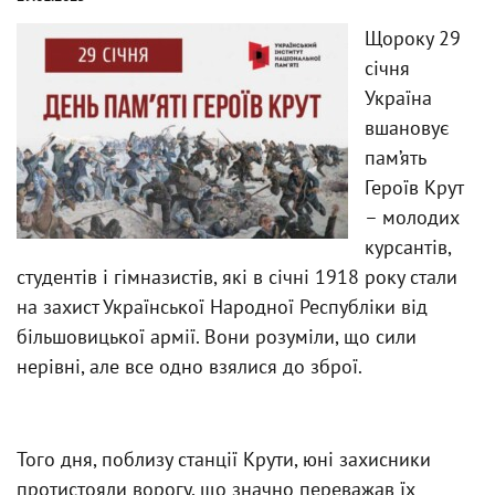
Щороку 29
січня
Україна
вшановує
пам’ять
Героїв Крут
– молодих
курсантів,
студентів і гімназистів, які в січні 1918 року стали
на захист Української Народної Республіки від
більшовицької армії. Вони розуміли, що сили
нерівні, але все одно взялися до зброї.
Того дня, поблизу станції Крути, юні захисники
протистояли ворогу, що значно переважав їх