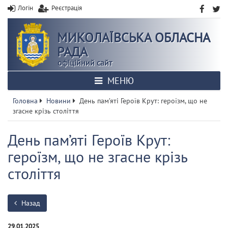
Логін
Реєстрація
МИКОЛАЇВСЬКА ОБЛАСНА
РАДА
офіційний сайт
МЕНЮ
Головна
Новини
День пам’яті Героїв Крут: героїзм, що не
згасне крізь століття
День пам’яті Героїв Крут:
героїзм, що не згасне крізь
століття
Назад
29.01.2025